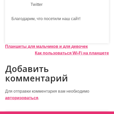
Twitter
Благодарим, что посетили наш сайт!
Н
Планшеты для мальчиков и для девочек
Как пользоваться Wi-Fi на планшете
а
в
Добавить
и
комментарий
г
а
Для отправки комментария вам необходимо
авторизоваться
.
ц
и