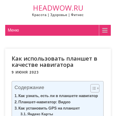
П
HEADWOW.RU
р
Красота | Здоровье | Фитнес
о
м
о
Меню
т
а
т
Как использовать планшет в
ь
качестве навигатора
к
с
9 ИЮНЯ 2023
о
д
Содержание
е
Как узнать, есть ли в планшете навигатор
р
Планшет-навигатор: Видео
ж
Как установить GPS на планшет
и
Яндекс Карты