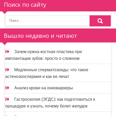
Поиск по сайту
я
п
о
Вышло недавно и читают
з
а
Зачем нужна костная пластика при
п
имплантации зубов: просто о сложном
и
Медленные сперматозоиды: что такое
с
астенозооспермия и как ее лечат
я
Анализ крови на онкомаркеры
м
Гастроскопия (ЭГДС): как подготовиться к
процедуре и узнать, почему болит желудок