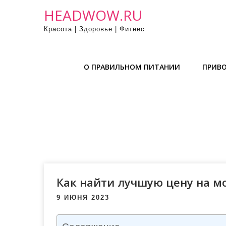
П
HEADWOW.RU
р
Красота | Здоровье | Фитнес
о
м
о
О ПРАВИЛЬНОМ ПИТАНИИ
ПРИВО
т
а
т
ь
к
с
о
д
е
Как найти лучшую цену на м
р
9 ИЮНЯ 2023
ж
и