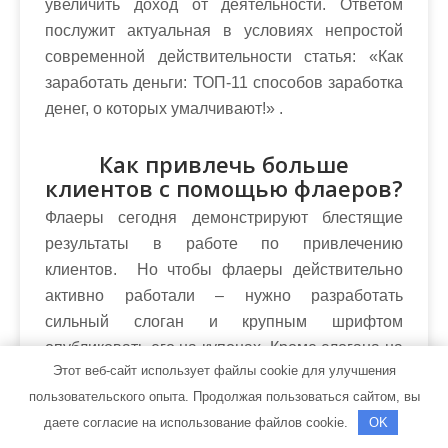
увеличить доход от деятельности. Ответом
послужит актуальная в условиях непростой
современной действительности статья: «Как
заработать деньги: ТОП-11 способов заработка
денег, о которых умалчивают!» .
Как привлечь больше
клиентов с помощью флаеров?
Флаеры сегодня демонстрируют блестящие
результаты в работе по привлечению
клиентов. Но чтобы флаеры действительно
активно работали – нужно разработать
сильный слоган и крупным шрифтом
опубликовать его на купонах. Кроме слогана на
Этот веб-сайт использует файлы cookie для улучшения
флаерах должны быть перечислены
пользовательского опыта. Продолжая пользоваться сайтом, вы
конкурентные преимущества, которые
даете согласие на использование файлов cookie.
OK
превозносят рекламируемую компанию над