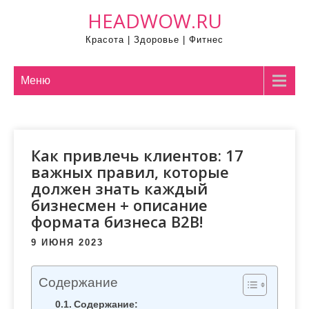
П
HEADWOW.RU
р
Красота | Здоровье | Фитнес
о
м
о
Меню
т
а
т
Как привлечь клиентов: 17
ь
важных правил, которые
к
должен знать каждый
с
бизнесмен + описание
о
формата бизнеса B2B!
д
е
9 ИЮНЯ 2023
р
ж
Содержание
и
Содержание: