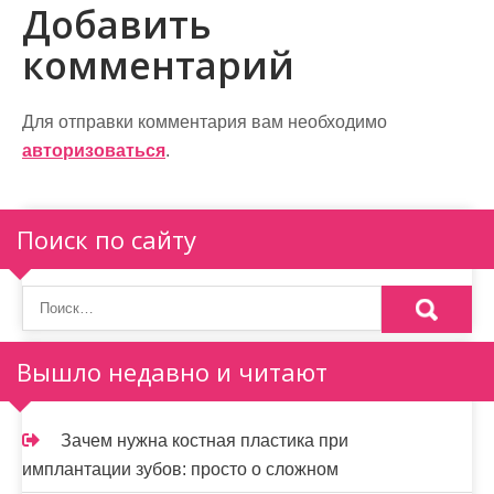
в
Добавить
и
комментарий
г
а
Для отправки комментария вам необходимо
авторизоваться
.
ц
и
Поиск по сайту
я
п
о
Вышло недавно и читают
з
а
Зачем нужна костная пластика при
п
имплантации зубов: просто о сложном