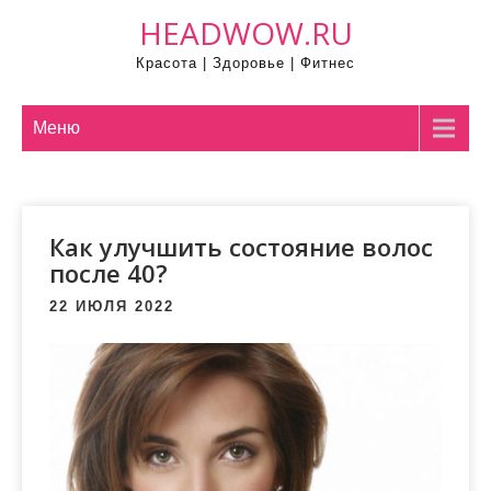
П
HEADWOW.RU
р
Красота | Здоровье | Фитнес
о
м
о
Меню
т
а
т
Как улучшить состояние волос
ь
после 40?
к
с
22 ИЮЛЯ 2022
о
д
е
р
ж
и