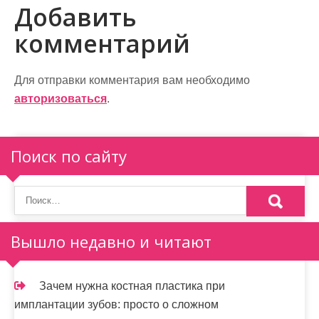
и
Добавить
г
комментарий
а
ц
Для отправки комментария вам необходимо
и
авторизоваться
.
я
п
Поиск по сайту
о
з
а
Вышло недавно и читают
п
и
Зачем нужна костная пластика при
имплантации зубов: просто о сложном
с