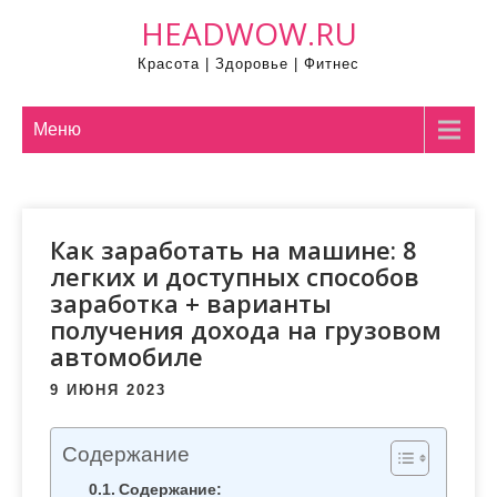
П
HEADWOW.RU
р
Красота | Здоровье | Фитнес
о
м
о
Меню
т
а
т
Как заработать на машине: 8
ь
легких и доступных способов
к
заработка + варианты
с
получения дохода на грузовом
о
автомобиле
д
е
9 ИЮНЯ 2023
р
ж
Содержание
и
Содержание: