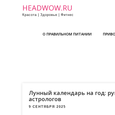
П
HEADWOW.RU
р
Красота | Здоровье | Фитнес
о
м
о
О ПРАВИЛЬНОМ ПИТАНИИ
ПРИВО
т
а
т
ь
к
с
о
д
е
Лунный календарь на год: ру
р
астрологов
ж
9 СЕНТЯБРЯ 2025
и