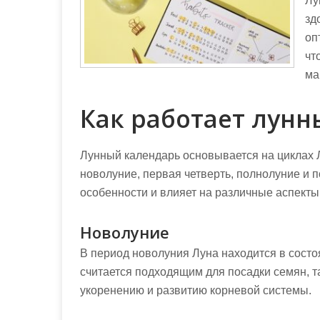
Лу
зд
оп
чт
ма
Как работает лунн
Лунный календарь основывается на циклах 
новолуние, первая четверть, полнолуние и п
особенности и влияет на различные аспекты
Новолуние
В период новолуния Луна находится в состоя
считается подходящим для посадки семян, т
укоренению и развитию корневой системы.