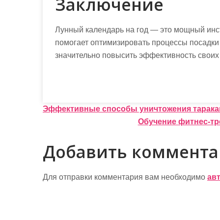
Заключение
Лунный календарь на год — это мощный инс
помогает оптимизировать процессы посадки 
значительно повысить эффективность своих 
Н
Эффективные способы уничтожения тарака
Обучение фитнес-тр
а
в
Добавить коммент
и
г
Для отправки комментария вам необходимо
ав
а