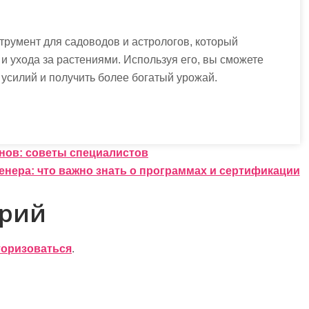
трумент для садоводов и астрологов, который
и ухода за растениями. Используя его, вы сможете
усилий и получить более богатый урожай.
нов: советы специалистов
енера: что важно знать о программах и сертификации
арий
торизоваться
.