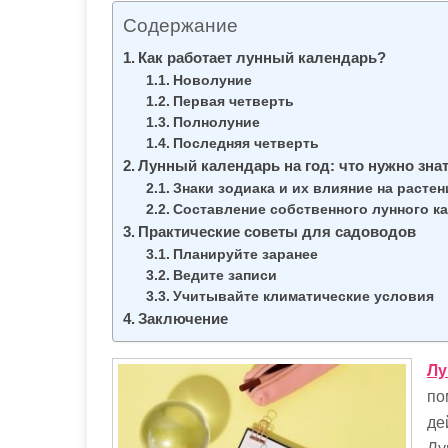
м
Содержание
о
Как работает лунный календарь?
м
Новолуние
у
Первая четверть
Полнолуние
Последняя четверть
Лунный календарь на год: что нужно зна
Знаки зодиака и их влияние на растен
Составление собственного лунного к
Практические советы для садоводов
Планируйте заранее
Ведите записи
Учитывайте климатические условия
Заключение
Лу
по
де