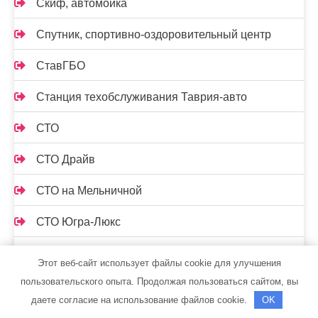
Скиф, автомойка
Спутник, спортивно-оздоровительный центр
СтавГБО
Станция техобслуживания Таврия-авто
СТО
СТО Драйв
СТО на Мельничной
СТО Югра-Люкс
Страдивари, сауна
Этот веб-сайт использует файлы cookie для улучшения
пользовательского опыта. Продолжая пользоваться сайтом, вы
Сывлах, Баня №7
даете согласие на использование файлов cookie.
OK
ТатАгрегат