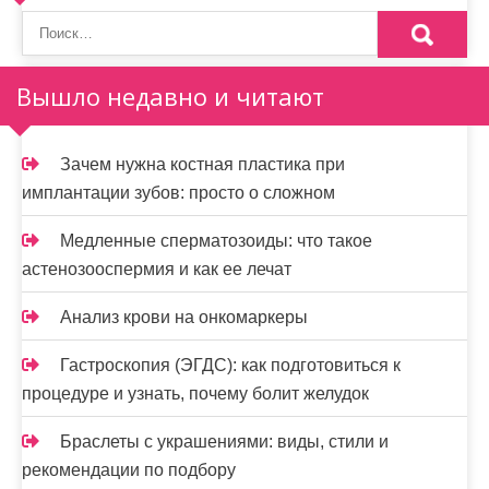
о
з
а
Вышло недавно и читают
п
и
Зачем нужна костная пластика при
имплантации зубов: просто о сложном
с
я
Медленные сперматозоиды: что такое
астенозооспермия и как ее лечат
м
Анализ крови на онкомаркеры
Гастроскопия (ЭГДС): как подготовиться к
процедуре и узнать, почему болит желудок
Браслеты с украшениями: виды, стили и
рекомендации по подбору