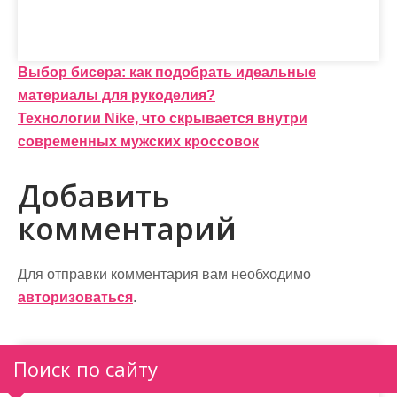
Н
Выбор бисера: как подобрать идеальные
материалы для рукоделия?
а
Технологии Nike, что скрывается внутри
в
современных мужских кроссовок
и
Добавить
г
комментарий
а
ц
Для отправки комментария вам необходимо
и
авторизоваться
.
я
п
Поиск по сайту