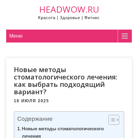
П
HEADWOW.RU
р
Красота | Здоровье | Фитнес
о
м
о
Меню
т
а
т
Новые методы
ь
стоматологического лечения:
к
как выбрать подходящий
с
вариант?
о
д
18 ИЮЛЯ 2025
е
р
Содержание
ж
Новые методы стоматологического
и
лечения