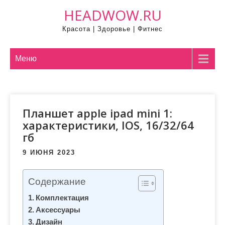
П
HEADWOW.RU
р
Красота | Здоровье | Фитнес
о
м
о
Меню
т
а
т
Планшет apple ipad mini 1:
ь
характеристики, IOS, 16/32/64
к
гб
с
о
9 ИЮНЯ 2023
д
е
Содержание
р
Комплектация
ж
Аксессуары
и
Дизайн