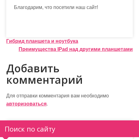
Благодарим, что посетили наш сайт!
Н
Гибрид планшета и ноутбука
Преимущества IPad над другими планшетами
а
в
Добавить
и
комментарий
г
а
Для отправки комментария вам необходимо
авторизоваться
.
ц
и
Поиск по сайту
я