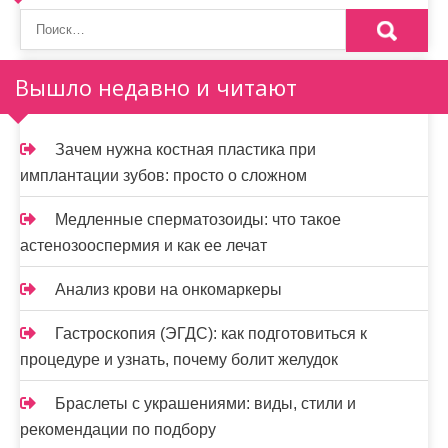
п
о
Вышло недавно и читают
з
а
Зачем нужна костная пластика при
п
имплантации зубов: просто о сложном
и
Медленные сперматозоиды: что такое
с
астенозооспермия и как ее лечат
я
Анализ крови на онкомаркеры
м
Гастроскопия (ЭГДС): как подготовиться к
процедуре и узнать, почему болит желудок
Браслеты с украшениями: виды, стили и
рекомендации по подбору