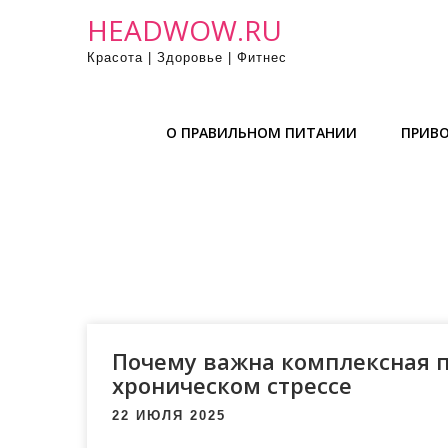
П
HEADWOW.RU
р
Красота | Здоровье | Фитнес
о
м
о
О ПРАВИЛЬНОМ ПИТАНИИ
ПРИВО
т
а
т
ь
к
с
о
д
е
Почему важна комплексная 
р
хроническом стрессе
ж
22 ИЮЛЯ 2025
и