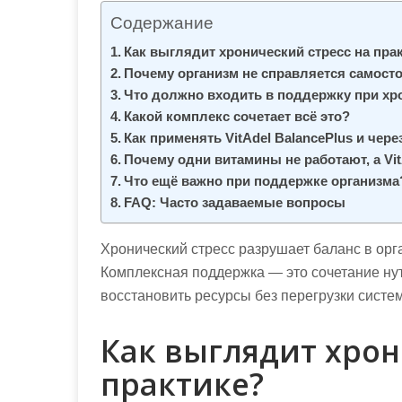
м
Содержание
о
Как выглядит хронический стресс на пра
м
Почему организм не справляется самост
у
Что должно входить в поддержку при хр
Какой комплекс сочетает всё это?
Как применять VitAdel BalancePlus и чер
Почему одни витамины не работают, а Vi
Что ещё важно при поддержке организма
FAQ: Часто задаваемые вопросы
Хронический стресс разрушает баланс в орга
Комплексная поддержка — это сочетание нут
восстановить ресурсы без перегрузки систем
Как выглядит хрон
практике?