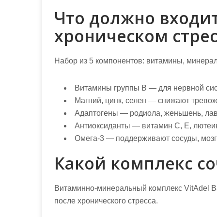
Что должно входи
хроническом стрес
Набор из 5 компонентов: витамины, минерал
Витамины группы B
— для нервной си
Магний, цинк, селен
— снижают тревожн
Адаптогены
— родиола, женьшень, лав
Антиоксиданты
— витамин C, E, лютеи
Омега-3
— поддерживают сосуды, мозг
Какой комплекс со
Витаминно-минеральный комплекс VitAdel B
после хронического стресса.