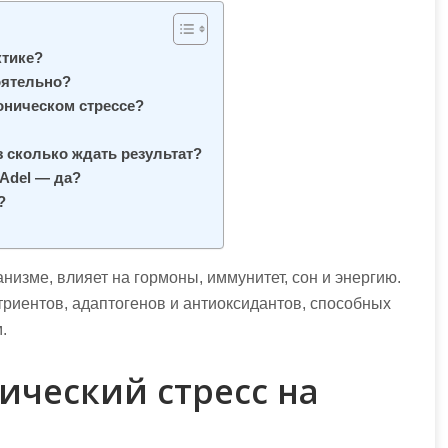
ктике?
оятельно?
оническом стрессе?
ез сколько ждать результат?
tAdel — да?
?
низме, влияет на гормоны, иммунитет, сон и энергию.
риентов, адаптогенов и антиоксидантов, способных
.
ический стресс на