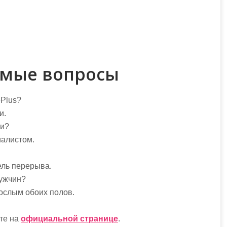
емые вопросы
ePlus?
и.
ми?
иалистом.
ель перерыва.
мужчин?
рослым обоих полов.
те на
официальной странице
.