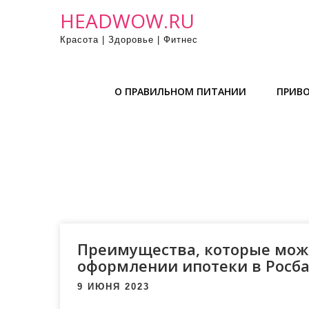
П
HEADWOW.RU
р
Красота | Здоровье | Фитнес
о
м
о
О ПРАВИЛЬНОМ ПИТАНИИ
ПРИВО
т
а
т
ь
к
с
о
д
е
Преимущества, которые мож
р
оформлении ипотеки в Росб
ж
9 ИЮНЯ 2023
и