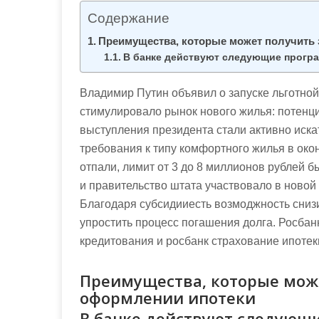
м
Содержание
о
Преимущества, которые может получить
м
В банке действуют следующие прогр
у
Владимир Путин объявил о запуске льготной 
стимулировало рынок нового жилья: потенц
выступления президента стали активно иска
требования к типу комфортного жилья в око
отпали, лимит от 3 до 8 миллионов рублей б
и правительство штата участвовало в новой
Благодаря субсидииесть возмоджность снизи
упростить процесс погашения долга. Росбан
кредитования и росбанк страхование ипотек
Преимущества, которые мож
оформлении ипотеки
В банке действуют следующ