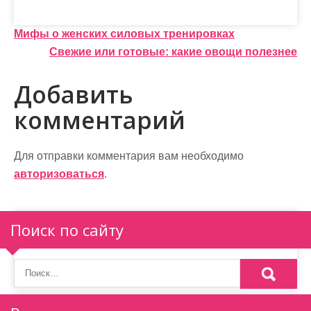
Н
Мифы о женских силовых тренировках
Свежие или готовые: какие овощи полезнее
а
в
Добавить
и
комментарий
г
а
Для отправки комментария вам необходимо
авторизоваться
.
ц
и
Поиск по сайту
я
п
о