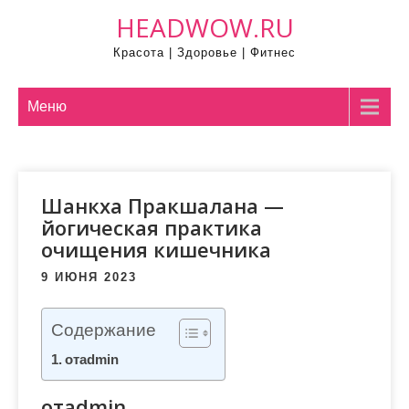
П
HEADWOW.RU
р
Красота | Здоровье | Фитнес
о
м
о
Меню
т
а
т
Шанкха Пракшалана —
ь
йогическая практика
к
очищения кишечника
с
о
9 ИЮНЯ 2023
д
е
Содержание
р
отadmin
ж
и
отadmin