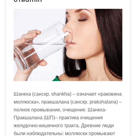
м
о
м
у
Шанкха (санскр. shankha) – означает «раковина
моллюска», пракшалана (санскр. prakshalana) –
полное промывание, очищение. Шанкха-
Пракшалана (ШП)– практика очищения
желудочно-кишечного тракта. Древние люди
были наблюдательны: моллюски промывают