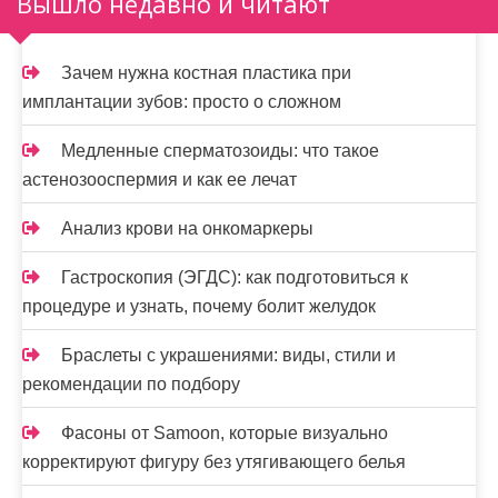
Вышло недавно и читают
з
а
Зачем нужна костная пластика при
п
имплантации зубов: просто о сложном
и
Медленные сперматозоиды: что такое
с
астенозооспермия и как ее лечат
я
Анализ крови на онкомаркеры
м
Гастроскопия (ЭГДС): как подготовиться к
процедуре и узнать, почему болит желудок
Браслеты с украшениями: виды, стили и
рекомендации по подбору
Фасоны от Samoon, которые визуально
корректируют фигуру без утягивающего белья