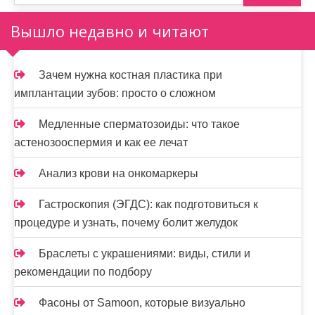
о
Вышло недавно и читают
з
а
Зачем нужна костная пластика при
п
имплантации зубов: просто о сложном
и
Медленные сперматозоиды: что такое
с
астенозооспермия и как ее лечат
я
Анализ крови на онкомаркеры
м
Гастроскопия (ЭГДС): как подготовиться к
процедуре и узнать, почему болит желудок
Браслеты с украшениями: виды, стили и
рекомендации по подбору
Фасоны от Samoon, которые визуально