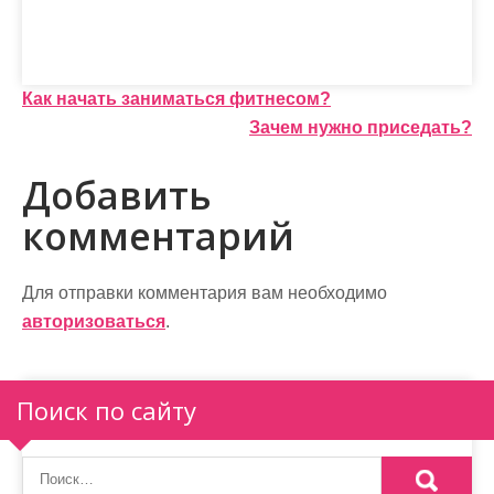
Н
Как начать заниматься фитнесом?
Зачем нужно приседать?
а
в
Добавить
и
комментарий
г
а
Для отправки комментария вам необходимо
авторизоваться
.
ц
и
Поиск по сайту
я
п