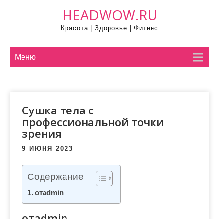
П
HEADWOW.RU
р
Красота | Здоровье | Фитнес
о
м
о
Меню
т
а
т
Сушка тела с
ь
профессиональной точки
к
зрения
с
о
9 ИЮНЯ 2023
д
е
Содержание
р
отadmin
ж
и
отadmin