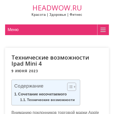
П
HEADWOW.RU
р
Красота | Здоровье | Фитнес
о
м
о
Меню
т
а
т
Технические возможности
ь
Ipad Mini 4
к
с
9 ИЮНЯ 2023
о
д
Содержание
е
Сочетание несочетаемого
р
Технические возможности
ж
и
Вниманию поклонников торговой марки Apple