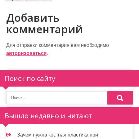
в
Добавить
и
комментарий
г
а
Для отправки комментария вам необходимо
ц
авторизоваться
.
и
я
Поиск по сайту
п
о
з
Вышло недавно и читают
а
п
Зачем нужна костная пластика при