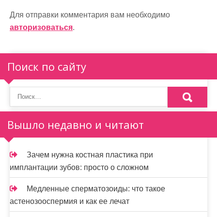
ц
Для отправки комментария вам необходимо
и
авторизоваться
.
я
п
Поиск по сайту
о
з
а
Вышло недавно и читают
п
и
Зачем нужна костная пластика при
имплантации зубов: просто о сложном
с
я
Медленные сперматозоиды: что такое
астенозооспермия и как ее лечат
м