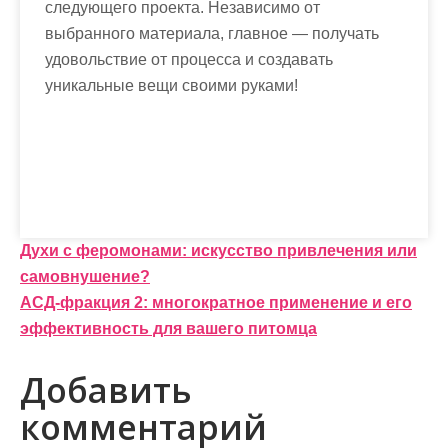
следующего проекта. Независимо от
выбранного материала, главное — получать
удовольствие от процесса и создавать
уникальные вещи своими руками!
Н
Духи с феромонами: искусство привлечения или
самовнушение?
а
АСД-фракция 2: многократное применение и его
в
эффективность для вашего питомца
и
Добавить
г
комментарий
а