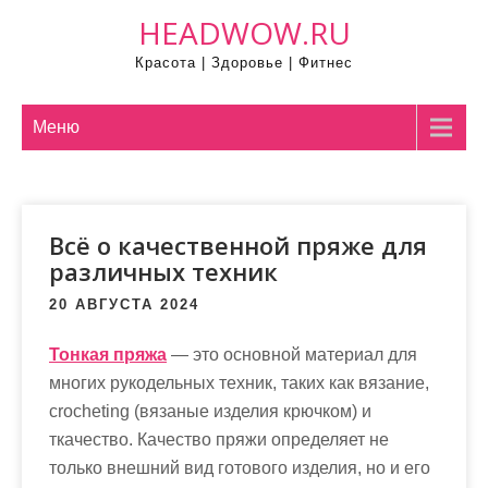
П
HEADWOW.RU
р
Красота | Здоровье | Фитнес
о
м
о
Меню
т
а
т
Всё о качественной пряже для
ь
различных техник
к
с
20 АВГУСТА 2024
о
д
Тонкая пряжа
— это основной материал для
е
многих рукодельных техник, таких как вязание,
р
crocheting (вязаные изделия крючком) и
ж
ткачество. Качество пряжи определяет не
и
только внешний вид готового изделия, но и его