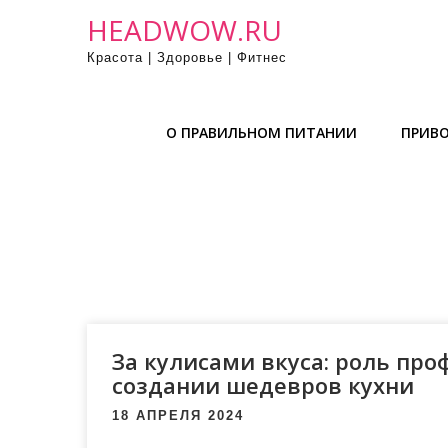
П
HEADWOW.RU
р
Красота | Здоровье | Фитнес
о
м
о
О ПРАВИЛЬНОМ ПИТАНИИ
ПРИВО
т
а
т
ь
к
с
о
д
е
За кулисами вкуса: роль пр
р
создании шедевров кухни
ж
18 АПРЕЛЯ 2024
и