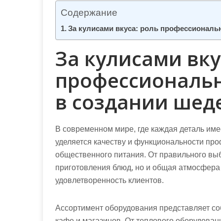
м
Содержание
о
За кулисами вкуса: роль профессиональ
м
у
За кулисами вку
профессиональн
в создании шед
В современном мире, где каждая деталь име
уделяется качеству и функциональности пр
общественного питания. От правильного выбо
приготовления блюд, но и общая атмосфера 
удовлетворенность клиентов.
Ассортимент оборудования представляет со
кафе и магазинов. От теплового оборудовани