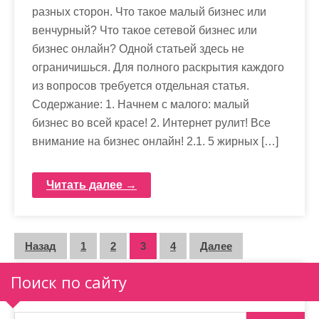
разных сторон. Что такое малый бизнес или
венчурный? Что такое сетевой бизнес или
бизнес онлайн? Одной статьей здесь не
ограничишься. Для полного раскрытия каждого
из вопросов требуется отдельная статья.
Содержание: 1. Начнем с малого: малый
бизнес во всей красе! 2. Интернет рулит! Все
внимание на бизнес онлайн! 2.1. 5 жирных […]
Читать далее →
П
Назад
1
2
3
4
Далее
а
Поиск по сайту
г