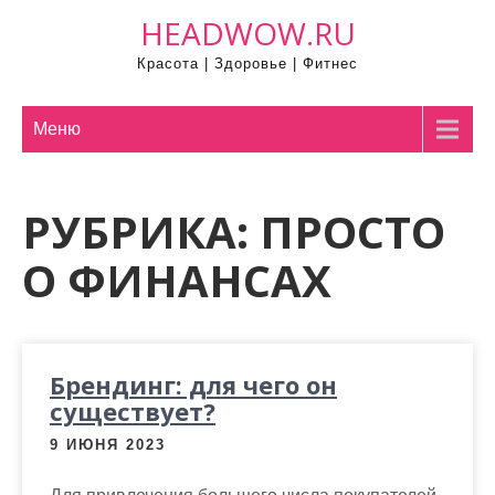
П
HEADWOW.RU
р
Красота | Здоровье | Фитнес
о
м
о
Меню
т
а
РУБРИКА:
ПРОСТО
т
ь
О ФИНАНСАХ
к
с
о
д
Брендинг: для чего он
е
существует?
р
ж
9 ИЮНЯ 2023
и