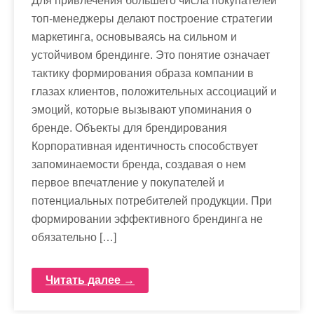
Для привлечения большего числа покупателей
м
топ-менеджеры делают построение стратегии
о
маркетинга, основываясь на сильном и
м
устойчивом брендинге. Это понятие означает
у
тактику формирования образа компании в
глазах клиентов, положительных ассоциаций и
эмоций, которые вызывают упоминания о
бренде. Объекты для брендирования
Корпоративная идентичность способствует
запоминаемости бренда, создавая о нем
первое впечатление у покупателей и
потенциальных потребителей продукции. При
формировании эффективного брендинга не
обязательно […]
Читать далее →