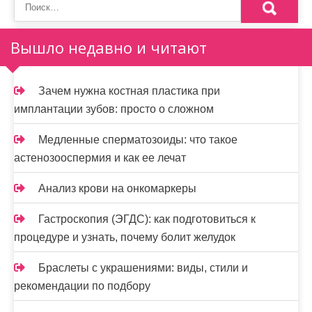
и
н
Вышло недавно и читают
а
ц
Зачем нужна костная пластика при
и
имплантации зубов: просто о сложном
я
Медленные сперматозоиды: что такое
з
астенозооспермия и как ее лечат
а
Анализ крови на онкомаркеры
п
Гастроскопия (ЭГДС): как подготовиться к
и
процедуре и узнать, почему болит желудок
с
Браслеты с украшениями: виды, стили и
е
рекомендации по подбору