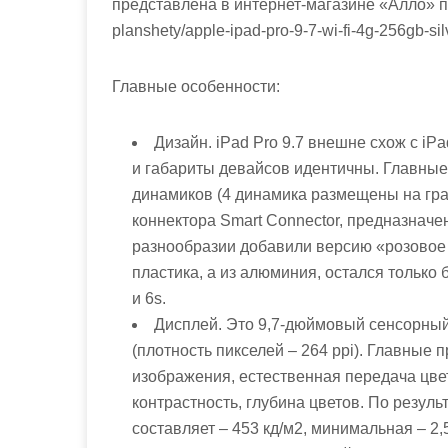
представлена в интернет-магазине «Алло» по сс
planshety/apple-ipad-pro-9-7-wi-fi-4g-256gb-silv
Главные особенности:
Дизайн. iPad Pro 9.7 внешне схож с iP
и габариты девайсов идентичны. Главные
динамиков (4 динамика размещены на гра
коннектора Smart Connector, предназначе
разнообразии добавили версию «розовое 
пластика, а из алюминия, остался только 
и 6s.
Дисплей. Это 9,7-дюймовый сенсорный
(плотность пикселей – 264 ppi). Главные
изображения, естественная передача цве
контрастность, глубина цветов. По резул
составляет – 453 кд/м2, минимальная – 2,