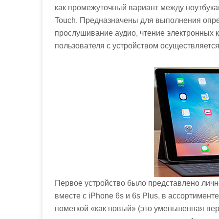
м
как промежуточный вариант между ноутбук
о
Touch. Предназначены для выполнения опре
м
прослушивание аудио, чтение электронных кн
у
пользователя с устройством осуществляется 
Первое устройство было представлено лично
вместе с iPhone 6s и 6s Plus, в ассортимен
пометкой «как новый» (это уменьшенная вер