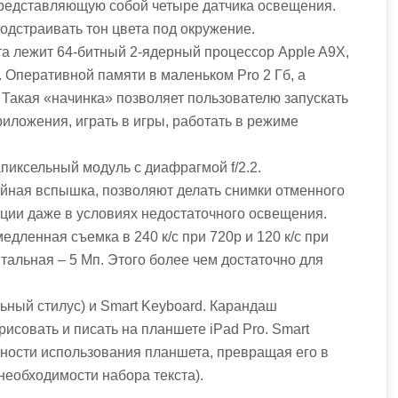
представляющую собой четыре датчика освещения.
одстраивать тон цвета под окружение.
та лежит 64-битный 2-ядерный процессор Apple A9X,
. Оперативной памяти в маленьком Pro 2 Гб, а
 Такая «начинка» позволяет пользователю запускать
ложения, играть в игры, работать в режиме
пиксельный модуль с диафрагмой f/2.2.
йная вспышка, позволяют делать снимки отменного
ации даже в условиях недостаточного освещения.
дленная съемка в 240 к/с при 720p и 120 к/с при
альная – 5 Мп. Этого более чем достаточно для
льный стилус) и Smart Keyboard. Карандаш
рисовать и писать на планшете iPad Pro. Smart
ности использования планшета, превращая его в
необходимости набора текста).