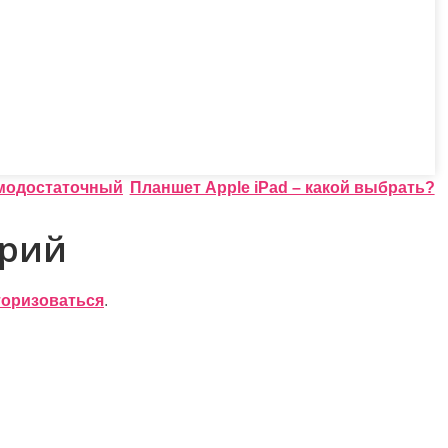
самодостаточный
Планшет Apple iPad – какой выбрать?
арий
торизоваться
.