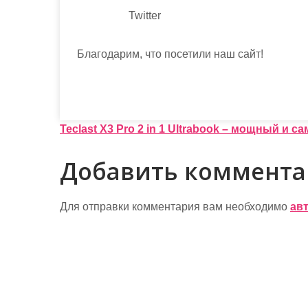
Twitter
Благодарим, что посетили наш сайт!
Н
Teclast X3 Pro 2 in 1 Ultrabook – мощный и 
а
Добавить коммент
в
и
Для отправки комментария вам необходимо
ав
г
а
ц