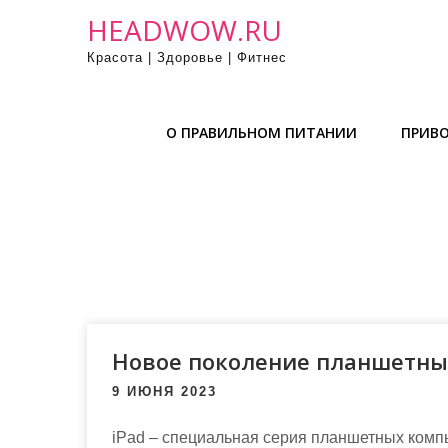
П
HEADWOW.RU
р
Красота | Здоровье | Фитнес
о
м
о
О ПРАВИЛЬНОМ ПИТАНИИ
ПРИВО
т
а
т
ь
к
с
о
д
е
Новое поколение планшетных 
р
9 ИЮНЯ 2023
ж
и
iPad – специальная серия планшетных комп