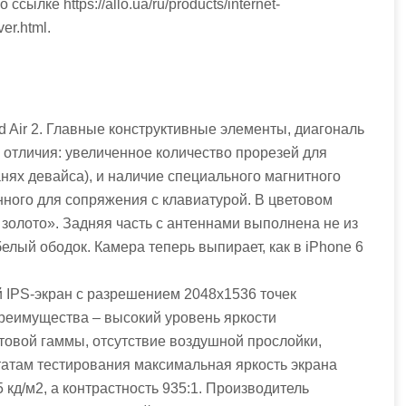
ылке https://allo.ua/ru/products/internet-
er.html.
ad Air 2. Главные конструктивные элементы, диагональ
 отличия: увеличенное количество прорезей для
нях девайса), и наличие специального магнитного
нного для сопряжения с клавиатурой. В цветовом
золото». Задняя часть с антеннами выполнена не из
белый ободок. Камера теперь выпирает, как в iPhone 6
 IPS-экран с разрешением 2048х1536 точек
 преимущества – высокий уровень яркости
товой гаммы, отсутствие воздушной прослойки,
ьтатам тестирования максимальная яркость экрана
5 кд/м2, а контрастность 935:1. Производитель