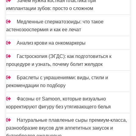
Зачем нужна костная пластика при
и
имплантации зубов: просто о сложном
с
Медленные сперматозоиды: что такое
я
астенозооспермия и как ее лечат
м
Анализ крови на онкомаркеры
Гастроскопия (ЭГДС): как подготовиться к
процедуре и узнать, почему болит желудок
Браслеты с украшениями: виды, стили и
рекомендации по подбору
Фасоны от Samoon, которые визуально
корректируют фигуру без утягивающего белья
Натуральные плавленые сыры премиум-класса,
разнообразие вкусов для аппетитных закусок и
бутербродов ежедневно