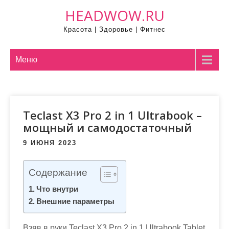
П
HEADWOW.RU
р
Красота | Здоровье | Фитнес
о
м
о
Меню
т
а
т
Teclast X3 Pro 2 in 1 Ultrabook –
ь
мощный и самодостаточный
к
с
9 ИЮНЯ 2023
о
д
Содержание
е
Что внутри
р
Внешние параметры
ж
и
Взяв в руки Teclast X3 Pro 2 in 1 Ultrabook Tablet