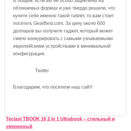
В общем, если вы не особо зациклены на
обтекаемых формах и уже твердо решили, что
купите себе именно такой таблет, то вам стоит
посетить GearBest.com. За цену около 600
долларов вы получите гаджет, который может
смело конкурировать с самыми узнаваемыми
европейскими устройствами в минимальной
конфигурации.
Twitter
Благодарим, что посетили наш сайт!
Н
Teclast TBOOK 16 2 in 1 Ultrabook – стильный и
уверенный