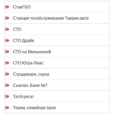
СтавГБО
Станция техобслуживания Таврия-авто
СТО
СТО Драйв
СТО на Мельничной
СТО Югра-Люкс
Страдивари, сауна
Сывлах, Баня №7
ТатАгрегат
Терем, семейная баня