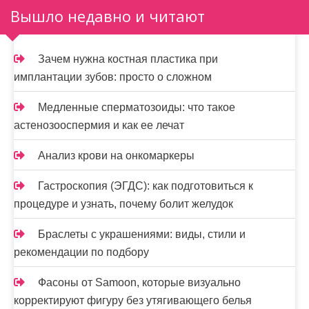
а
Вышло недавно и читают
п
и
Зачем нужна костная пластика при
имплантации зубов: просто о сложном
с
я
Медленные сперматозоиды: что такое
астенозооспермия и как ее лечат
м
Анализ крови на онкомаркеры
Гастроскопия (ЭГДС): как подготовиться к
процедуре и узнать, почему болит желудок
Браслеты с украшениями: виды, стили и
рекомендации по подбору
Фасоны от Samoon, которые визуально
корректируют фигуру без утягивающего белья