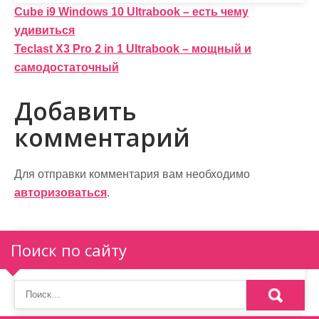
Н
Cube i9 Windows 10 Ultrabook – есть чему
удивиться
а
Teclast X3 Pro 2 in 1 Ultrabook – мощный и
в
самодостаточный
и
Добавить
г
комментарий
а
ц
Для отправки комментария вам необходимо
и
авторизоваться
.
я
п
Поиск по сайту
о
з