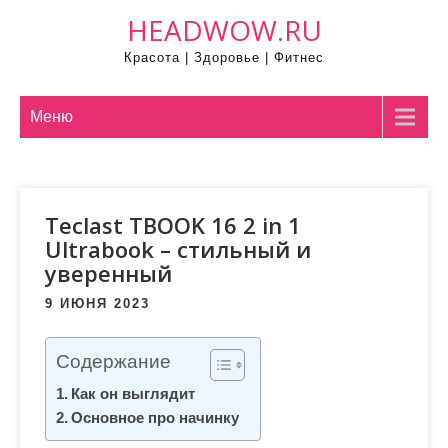
П
HEADWOW.RU
р
Красота | Здоровье | Фитнес
о
м
о
Меню
т
а
т
Teclast TBOOK 16 2 in 1
ь
Ultrabook – стильный и
к
уверенный
с
о
9 ИЮНЯ 2023
д
е
Содержание
р
Как он выглядит
ж
Основное про начинку
и